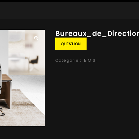
Bureaux_de_Directio
QUESTION
🔍
Catégorie :
E.O.S.