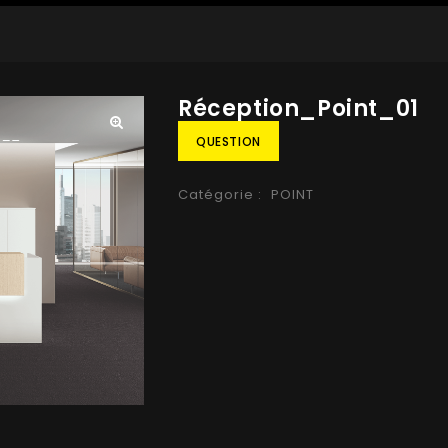
Réception_Point_01
QUESTION
🔍
Catégorie :
POINT